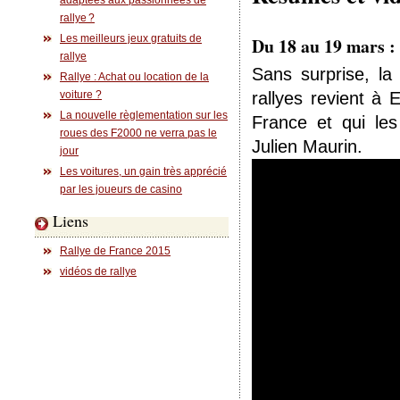
adaptées aux passionnées de
rallye ?
Les meilleurs jeux gratuits de
Du 18 au 19 mars : 
rallye
Sans surprise, l
Rallye : Achat ou location de la
voiture ?
rallyes revient à 
La nouvelle règlementation sur les
France et qui les
roues des F2000 ne verra pas le
Julien Maurin.
jour
Les voitures, un gain très apprécié
par les joueurs de casino
Liens
Rallye de France 2015
vidéos de rallye