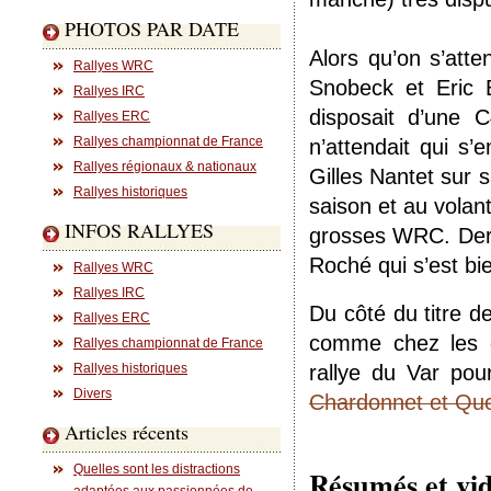
PHOTOS PAR DATE
Alors qu’on s’att
Rallyes WRC
Snobeck et Eric 
Rallyes IRC
disposait d’une 
Rallyes ERC
Rallyes championnat de France
n’attendait qui s
Rallyes régionaux & nationaux
Gilles Nantet sur 
Rallyes historiques
saison et au volan
INFOS RALLYES
grosses WRC. Derri
Roché qui s’est b
Rallyes WRC
Rallyes IRC
Du côté du titre d
Rallyes ERC
comme chez les gr
Rallyes championnat de France
Rallyes historiques
rallye du Var po
Divers
Chardonnet et Que
Articles récents
Quelles sont les distractions
Résumés et vid