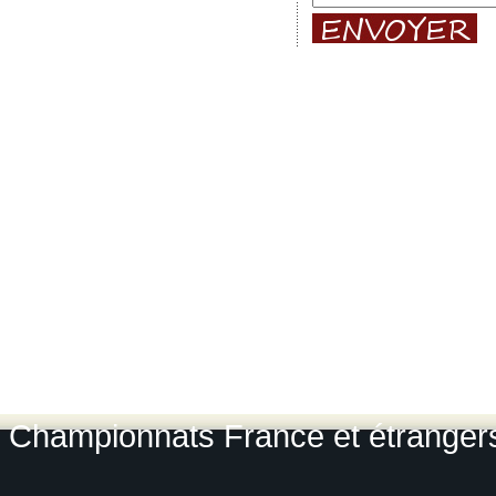
Photos des gros rallyes :
Rallye 
Lyon Charbonnières
-
Rallye du
Rallye du Var
-
Rallye du Roue
L
Rallye Monte Carlo historique
-
Le
Grou
Photos-rallyes.fr 2009 / 2010
Championnats France et étrangers, 