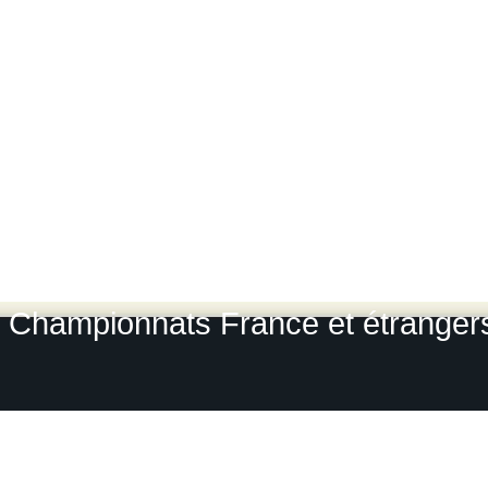
Photos des gros rallyes :
Rallye 
Lyon Charbonnières
-
Rallye du
Rallye du Var
-
Rallye du Roue
L
Rallye Monte Carlo historique
-
Le
Grou
Photos-rallyes.fr 2009 / 2010
Championnats France et étrangers, 