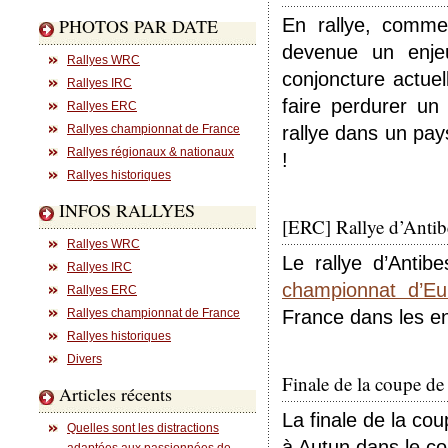
PHOTOS PAR DATE
En rallye, comme
devenue un enjeu
Rallyes WRC
conjoncture actuell
Rallyes IRC
faire perdurer un
Rallyes ERC
Rallyes championnat de France
rallye dans un pay
Rallyes régionaux & nationaux
!
Rallyes historiques
INFOS RALLYES
[ERC] Rallye d’Anti
Rallyes WRC
Le rallye d’Anti
Rallyes IRC
championnat d’Eu
Rallyes ERC
Rallyes championnat de France
France dans les env
Rallyes historiques
Divers
Finale de la coupe de
Articles récents
La finale de la co
Quelles sont les distractions
à Autun dans le c