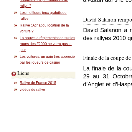
adaptées aux passionnées de
rallye ?
Les meilleurs jeux gratuits de
David Salanon rempor
rallye
Rallye : Achat ou location de la
David Salanon a r
voiture ?
des rallyes 2010 q
La nouvelle règlementation sur les
roues des F2000 ne verra pas le
jour
Finale de la coupe de
Les voitures, un gain très apprécié
par les joueurs de casino
La finale de la c
Liens
29 au 31 Octobr
Rallye de France 2015
d’Anglet et d’Hasp
vidéos de rallye