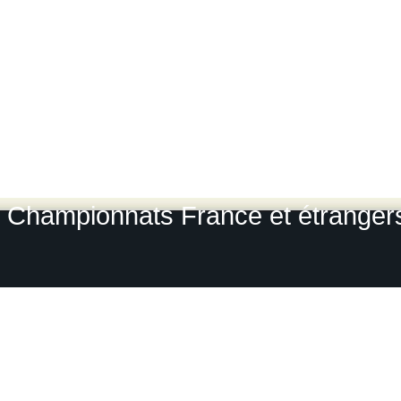
Lyon Charbonnières
-
Rallye du
Rallye du Var
-
Rallye du Roue
L
Rallye Monte Carlo historique
-
Le
Grou
Photos-rallyes.fr 2009 / 2010
Championnats France et étrangers, 