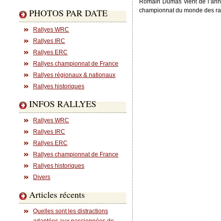
Romain Dumas vient de l’anno
PHOTOS PAR DATE
championnat du monde des ral
Rallyes WRC
Rallyes IRC
Rallyes ERC
Rallyes championnat de France
Rallyes régionaux & nationaux
Rallyes historiques
INFOS RALLYES
Rallyes WRC
Rallyes IRC
Rallyes ERC
Rallyes championnat de France
Rallyes historiques
Divers
Articles récents
Quelles sont les distractions