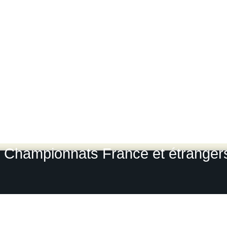
Photos des gros rallyes :
Rallye 
Lyon Charbonnières
-
Rallye du
Rallye du Var
-
Rallye du Roue
L
Rallye Monte Carlo historique
-
Le
Grou
Photos-rallyes.fr 2009 / 2010
Championnats France et étrangers, 