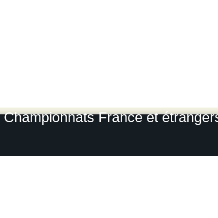
Lyon Charbonnières
-
Rallye du
Rallye du Var
-
Rallye du Roue
L
Rallye Monte Carlo historique
-
Le
Grou
Photos-rallyes.fr 2009 / 2010
Championnats France et étrangers, 