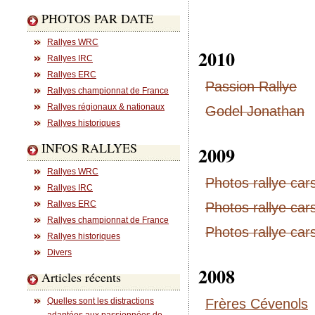
PHOTOS PAR DATE
Rallyes WRC
2010
Rallyes IRC
Rallyes ERC
Passion Rallye
Rallyes championnat de France
Rallyes régionaux & nationaux
Godel Jonathan
Rallyes historiques
INFOS RALLYES
2009
Rallyes WRC
Photos rallye cars
Rallyes IRC
Rallyes ERC
Photos rallye cars
Rallyes championnat de France
Photos rallye cars
Rallyes historiques
Divers
2008
Articles récents
Quelles sont les distractions
Frères Cévenols