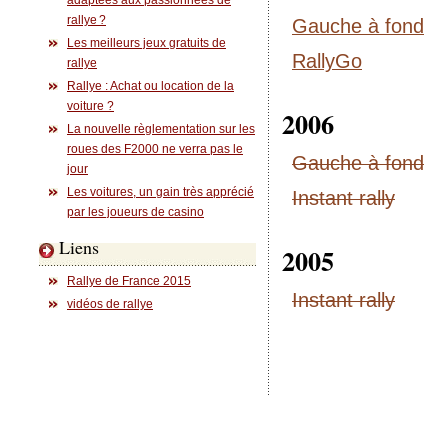
adaptées aux passionnées de
rallye ?
Gauche à fond
Les meilleurs jeux gratuits de
RallyGo
rallye
Rallye : Achat ou location de la
voiture ?
2006
La nouvelle règlementation sur les
roues des F2000 ne verra pas le
Gauche à fond
jour
Les voitures, un gain très apprécié
Instant rally
par les joueurs de casino
Liens
2005
Rallye de France 2015
Instant rally
vidéos de rallye