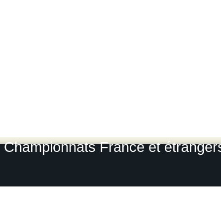
Photos des gros rallyes :
Rallye 
Lyon Charbonnières
-
Rallye du
Rallye du Var
-
Rallye du Roue
L
Rallye Monte Carlo historique
-
Le
Grou
Photos-rallyes.fr 2009 / 2010
Championnats France et étrangers, 