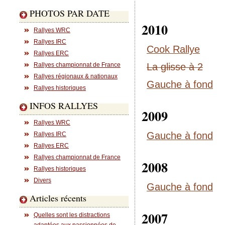
PHOTOS PAR DATE
2010
Rallyes WRC
Rallyes IRC
Cook Rallye
Rallyes ERC
Rallyes championnat de France
La glisse à 2
Rallyes régionaux & nationaux
Gauche à fond
Rallyes historiques
INFOS RALLYES
2009
Rallyes WRC
Gauche à fond
Rallyes IRC
Rallyes ERC
Rallyes championnat de France
2008
Rallyes historiques
Divers
Gauche à fond
Articles récents
2007
Quelles sont les distractions