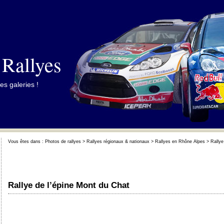
 Rallyes
es galeries !
Vous êtes dans :
Photos de rallyes
>
Rallyes régionaux & nationaux
>
Rallyes en Rhône Alpes
> Rallye
Rallye de l’épine Mont du Chat