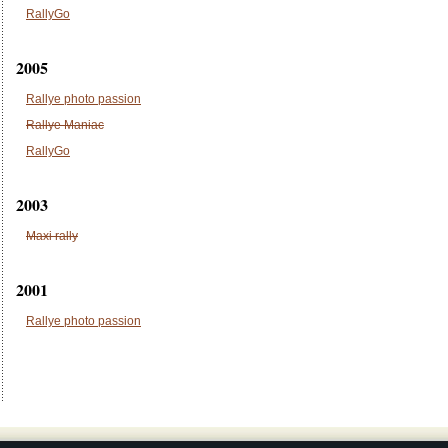
RallyGo
2005
Rallye photo passion
Rallye Maniac
RallyGo
2003
Maxi rally
2001
Rallye photo passion