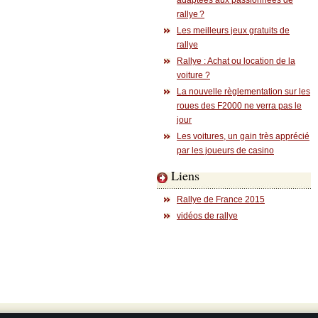
adaptées aux passionnées de
rallye ?
Les meilleurs jeux gratuits de
rallye
Rallye : Achat ou location de la
voiture ?
La nouvelle règlementation sur les
roues des F2000 ne verra pas le
jour
Les voitures, un gain très apprécié
par les joueurs de casino
Liens
Rallye de France 2015
vidéos de rallye