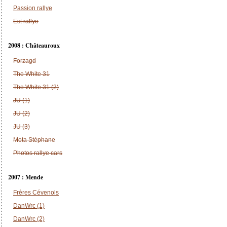
Passion rallye
Est rallye
2008 : Châteauroux
Forzagd
The White 31
The White 31 (2)
JU (1)
JU (2)
JU (3)
Mota Stéphane
Photos rallye cars
2007 : Mende
Frères Cévenols
DanWrc (1)
DanWrc (2)