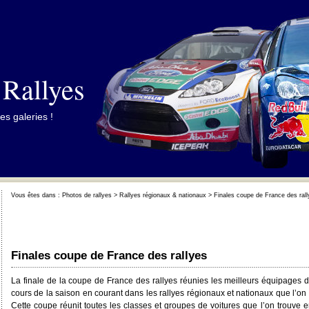
 Rallyes
es galeries !
Vous êtes dans :
Photos de rallyes
>
Rallyes régionaux & nationaux
> Finales coupe de France des rall
Finales coupe de France des rallyes
La finale de la coupe de France des rallyes réunies les meilleurs équipages de
cours de la saison en courant dans les rallyes régionaux et nationaux que l’on
Cette coupe réunit toutes les classes et groupes de voitures que l’on trouve e