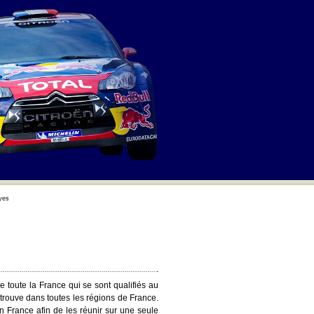
yes
 toute la France qui se sont qualifiés au
 trouve dans toutes les régions de France.
n France afin de les réunir sur une seule