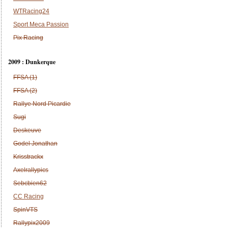
WTRacing24
Sport Meca Passion
Pix Racing
2009 : Dunkerque
FFSA (1)
FFSA (2)
Rallye Nord Picardie
Sugi
Deskeuve
Godel Jonathan
Krisstrackx
Axelrallypics
Sebcbien62
CC Racing
SpinVTS
Rallypix2009