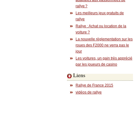
adaptées aux passionnées de
rallye ?
Les meilleurs jeux gratuits de
rallye
Rallye : Achat ou location de la
voiture ?
La nouvelle règlementation sur les
roues des F2000 ne verra pas le
jour
Les voitures, un gain très apprécié
par les joueurs de casino
Liens
Rallye de France 2015
vidéos de rallye