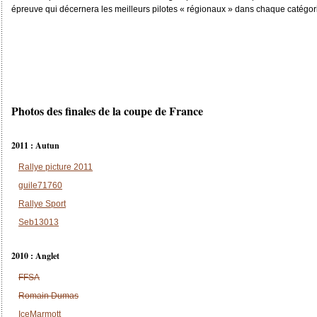
épreuve qui décernera les meilleurs pilotes « régionaux » dans chaque catégori
Photos des finales de la coupe de France
2011 : Autun
Rallye picture 2011
guile71760
Rallye Sport
Seb13013
2010 : Anglet
FFSA
Romain Dumas
IceMarmott