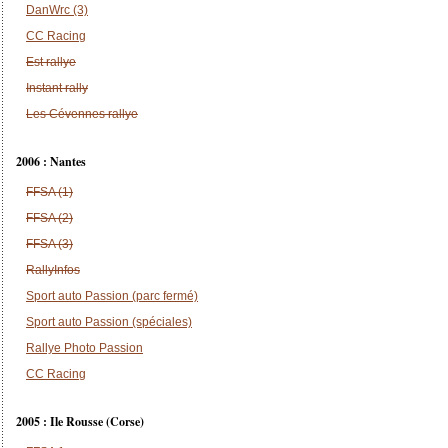
DanWrc (3)
CC Racing
Est rallye
Instant rally
Les Cévennes rallye
2006 : Nantes
FFSA (1)
FFSA (2)
FFSA (3)
RallyInfos
Sport auto Passion (parc fermé)
Sport auto Passion (spéciales)
Rallye Photo Passion
CC Racing
2005 : Ile Rousse (Corse)