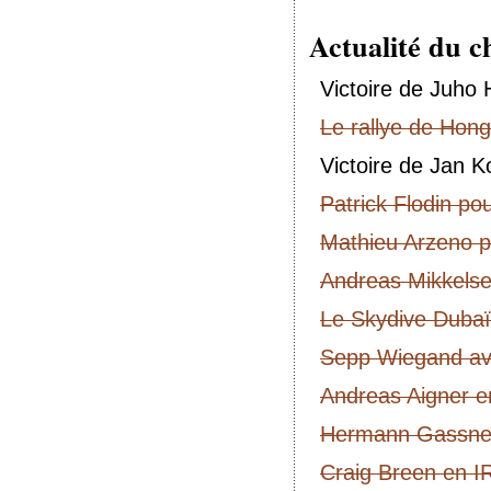
Actualité du 
Victoire de Juho 
Le rallye de Hong
Victoire de Jan K
Patrick Flodin p
Mathieu Arzeno p
Andreas Mikkelse
Le Skydive Dubaï
Sepp Wiegand av
Andreas Aigner 
Hermann Gassner
Craig Breen en I