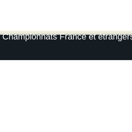
Rallye Monte Carlo historique
-
Le
Grou
Photos-rallyes.fr 2009 / 2010
Championnats France et étrangers, 