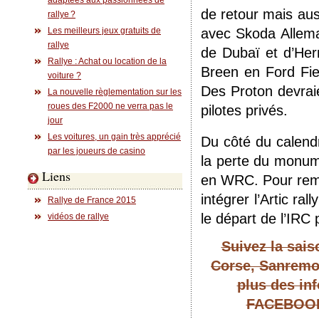
adaptées aux passionnées de
de retour mais au
rallye ?
Les meilleurs jeux gratuits de
avec Skoda Allema
rallye
de Dubaï et d’He
Rallye : Achat ou location de la
Breen en Ford Fi
voiture ?
Des Proton devraie
La nouvelle règlementation sur les
roues des F2000 ne verra pas le
pilotes privés.
jour
Les voitures, un gain très apprécié
Du côté du calend
par les joueurs de casino
la perte du monume
Liens
en WRC. Pour rempl
intégrer l’Artic ra
Rallye de France 2015
le départ de l’IRC
vidéos de rallye
Suivez la sais
Corse, Sanremo 
plus des inf
FACEBOOK e