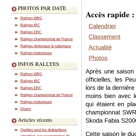
PHOTOS PAR DATE
Accès rapide :
Rallyes WRC
Calendrier
Rallyes IRC
Rallyes ERC
Classement
Rallyes championnat de France
Rallyes régionaux & nationaux
Actualité
Rallyes historiques
Photos
INFOS RALLYES
Après une saison 
Rallyes WRC
officielles, les Pe
Rallyes IRC
lors de la dernièr
Rallyes ERC
moins bien avec l
Rallyes championnat de France
Rallyes historiques
qui étaient en pla
Divers
championnat SWRC
Articles récents
Skoda Fabia S2000 o
Quelles sont les distractions
Cette saison le du