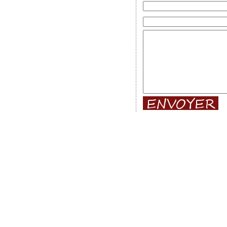
Photos des gros rallyes :
Rallye 
Lyon Charbonnières
-
Rallye du
Rallye du Var
-
Rallye du Roue
L