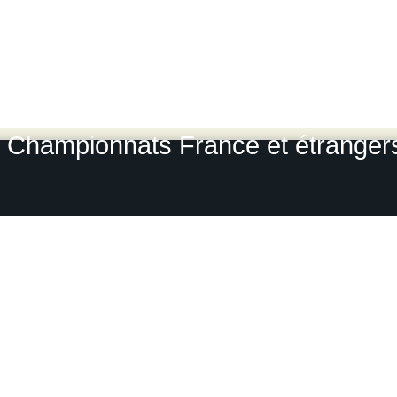
L
Rallye Monte Carlo historique
-
Le
Grou
Photos-rallyes.fr 2009 / 2010
Championnats France et étrangers, 