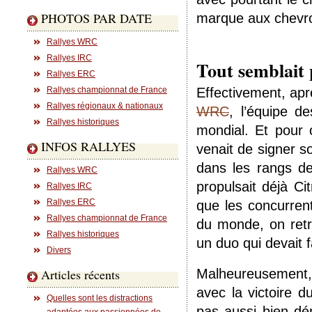
PHOTOS PAR DATE
marque aux chevron
Rallyes WRC
Rallyes IRC
Tout semblait 
Rallyes ERC
Rallyes championnat de France
Effectivement, ap
Rallyes régionaux & nationaux
WRC
, l’équipe d
Rallyes historiques
mondial. Et pour 
INFOS RALLYES
venait de signer s
dans les rangs de
Rallyes WRC
propulsait déjà C
Rallyes IRC
Rallyes ERC
que les concurren
Rallyes championnat de France
du monde, on retro
Rallyes historiques
un duo qui devait f
Divers
Articles récents
Malheureusement, 
avec la victoire 
Quelles sont les distractions
pas aussi bien dé