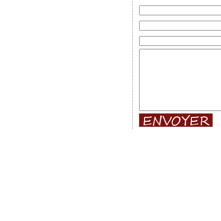
Photos des gros rallyes :
Rallye 
Lyon Charbonnières
-
Rallye du
Rallye du Var
-
Rallye du Roue