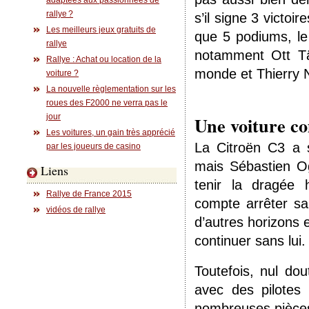
adaptées aux passionnées de
rallye ?
s’il signe 3 victoi
Les meilleurs jeux gratuits de
que 5 podiums, le
rallye
notamment Ott Tä
Rallye : Achat ou location de la
monde et Thierry N
voiture ?
La nouvelle règlementation sur les
roues des F2000 ne verra pas le
jour
Une voiture com
Les voitures, un gain très apprécié
La Citroën C3 a 
par les joueurs de casino
mais Sébastien Og
Liens
tenir la dragée 
Rallye de France 2015
compte arrêter sa 
vidéos de rallye
d’autres horizons 
continuer sans lui.
Toutefois, nul d
avec des pilotes
nombreuses pièces q